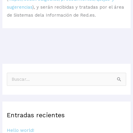
sugerencias
), y serán recibidas y tratadas por el área
de Sistemas dela Información de Red.es.
B
u
s
c
Entradas recientes
a
r
Hello world!