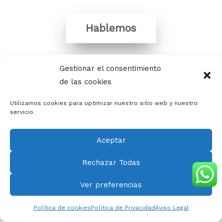
Hablemos
Carretera de Fuencarral a Alcobendas 20 (28049)
Gestionar el consentimiento
Madrid
de las cookies
Utilizamos cookies para optimizar nuestro sitio web y nuestro
servicio.
Copyright © 2026 Clic&Post. Todos los derechos
reservados.
Aceptar
Tarifas
Declaración de Accesibilidad
Rechazar Todas
Clic&Post Agencia
Ver preferencias
Política de cookies
Política de Privacidad
Aviso Legal