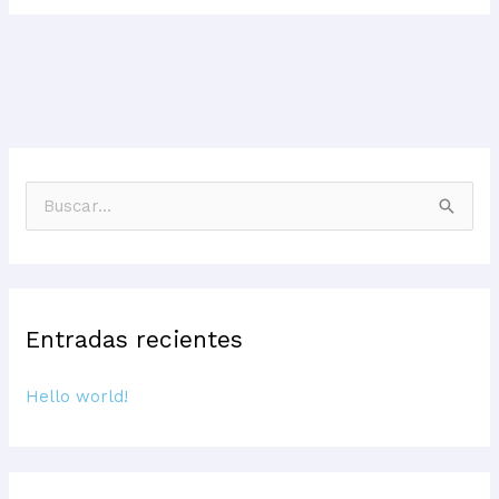
B
u
s
c
Entradas recientes
a
r
Hello world!
p
o
r